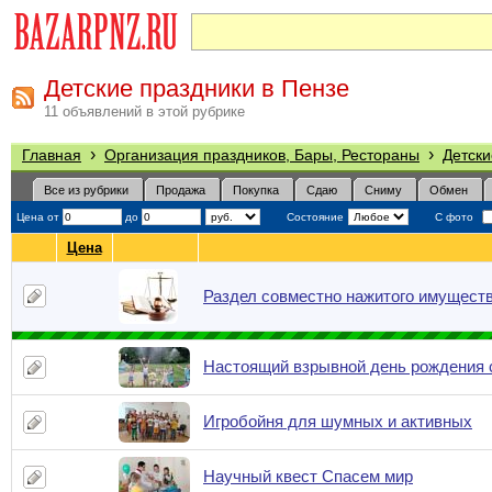
Детские праздники в Пензе
11 объявлений в этой рубрике
›
›
Главная
Организация праздников, Бары, Рестораны
Детски
Все из рубрики
Продажа
Покупка
Сдаю
Сниму
Обмен
Цена от
до
Состояние
С фото
Цена
Раздел совместно нажитого имуществ
Настоящий взрывной день рождения 
Игробойня для шумных и активных
Научный квест Спасем мир