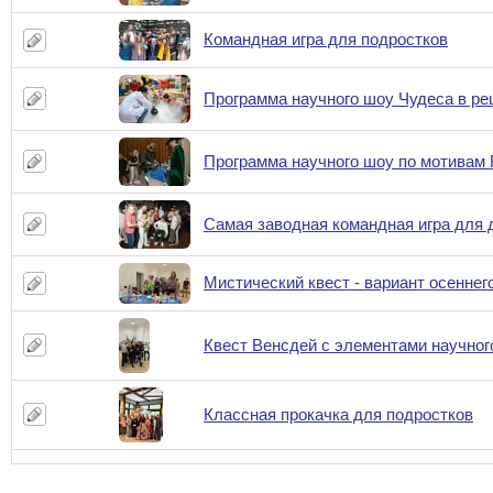
Командная игра для подростков
Программа научного шоу Чудеса в ре
Программа научного шоу по мотивам 
Самая заводная командная игра для
Мистический квест - вариант осеннег
Квест Венсдей с элементами научног
Классная прокачка для подростков