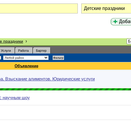
›
е праздники
Услуги
Работа
Бартер
Объявление
а. Взыскание алиментов. Юридические услуги
с научным шоу