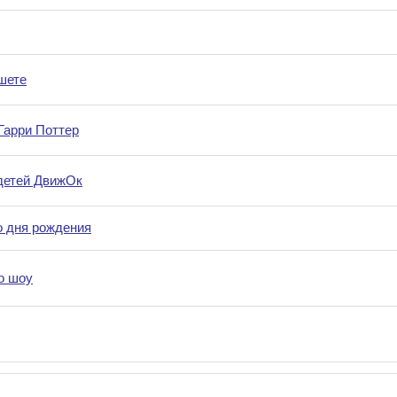
шете
Гарри Поттер
 детей ДвижОк
о дня рождения
о шоу