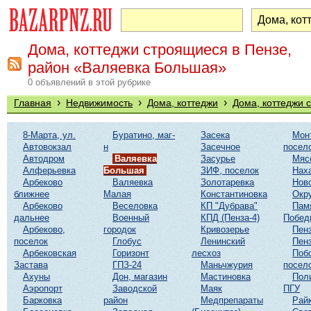
Дома, коттеджи строящиеся в Пензе,
район «Валяевка Большая»
0 объявлений в этой рубрике
›
›
›
Главная
Недвижимость
Дома, коттеджи
Дома, коттеджи 
8-Марта, ул.
Буратино, маг-
Засека
Мон
Автовокзал
н
Засечное
посел
Автодром
Валяевка
Засурье
Мяс
Алферьевка
Большая
ЗИФ, поселок
Нах
Арбеково
Валяевка
Золотаревка
Нов
ближнее
Малая
Константиновка
Окр
Арбеково
Веселовка
КП "Дубрава"
Пам
дальнее
Военный
КПД (Пенза-4)
Побед
Арбеково,
городок
Кривозерье
Пенз
поселок
Глобус
Ленинский
Пенз
Арбековская
Горизонт
лесхоз
Поб
Застава
ГПЗ-24
Маньчжурия
посел
Ахуны
Дон, магазин
Мастиновка
Пол
Аэропорт
Заводской
Маяк
ПГУ
Барковка
район
Медпрепараты
Рай