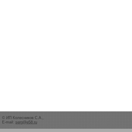
© ИП Колесников С.А.,
E-mail:
serg@e58.ru