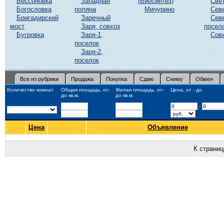
Бессоновка
Западная
(Биосинтез)
Све
Богословка
поляна
Мичурино
Сев
Бригадирский
Заречный
Сев
мост
Заря, совхоз
посел
Бугровка
Заря-1,
Сов
поселок
Заря-2,
поселок
Все из рубрики
Продажа
Покупка
Сдаю
Сниму
Обмен
Количество комнат
Общая площадь, от-
Жилая площадь, от-
Цена, от - до
до кв.м.
до кв.м.
-
-
-
Цена
Объявление
К страни