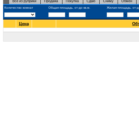
Все из рубрики
Продажа
Покупка
Сдаю
Сниму
Обмен
Количество комнат
Общая площадь, от-до кв.м.
Жилая площадь, от-до
-
-
Цена
Об