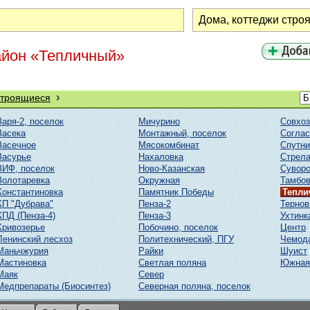
айон «Тепличный»
›
строящиеся
Заря-2, поселок
Мичурино
Совхоз
Засека
Монтажный, поселок
Соглас
Засечное
Мясокомбинат
Спутни
Засурье
Нахаловка
Стрел
ЗИФ, поселок
Ново-Казанская
Суворо
Золотаревка
Окружная
Тамбов
Константиновка
Памятник Победы
Тепл
КП "Дубрава"
Пенза-2
Тернов
КПД (Пенза-4)
Пенза-3
Ухтинк
Кривозерье
Побочино, поселок
Центр
Ленинский лесхоз
Политехнический, ПГУ
Чемод
Маньчжурия
Райки
Шуист
Мастиновка
Светлая поляна
Южная
Маяк
Север
Медпрепараты (Биосинтез)
Северная поляна, поселок