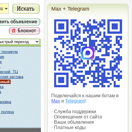
Max + Telegram
 техникум
ие
к
а
вский, ТЦ
ская застава
ичный
ка
а
Подключайся к нашим ботам в
Max
и
Telegram
!
ановка
· Служба поддержки
 поляна
· Оповещения от сайта
· Ваши объявления
· Платные коды