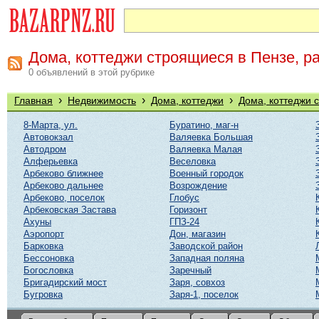
Дома, коттеджи строящиеся в Пензе, р
0 объявлений в этой рубрике
›
›
›
Главная
Недвижимость
Дома, коттеджи
Дома, коттеджи 
8-Марта, ул.
Буратино, маг-н
Автовокзал
Валяевка Большая
Автодром
Валяевка Малая
Алферьевка
Веселовка
Арбеково ближнее
Военный городок
Арбеково дальнее
Возрождение
Арбеково, поселок
Глобус
Арбековская Застава
Горизонт
Ахуны
ГПЗ-24
Аэропорт
Дон, магазин
Барковка
Заводской район
Бессоновка
Западная поляна
Богословка
Заречный
Бригадирский мост
Заря, совхоз
Бугровка
Заря-1, поселок