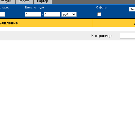
Услуги
Работа
Бартер
 кв.м.
Цена, от - до
С фото
-
ъявление
К странице: