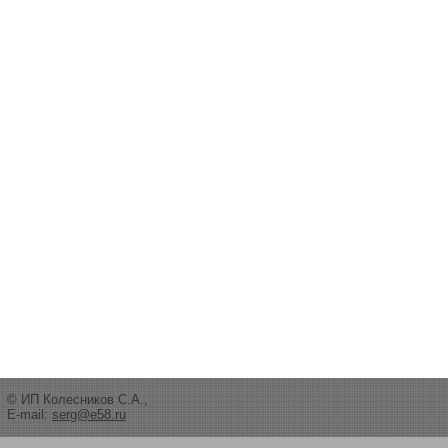
© ИП Колесников С.А.,
E-mail:
serg@e58.ru