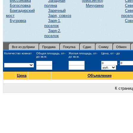
Бессоновка
Западная
(Биосинтез)
Све
Богословка
поляна
Мичурино
Сев
Бригадирский
Заречный
Сев
мост
Заря, совхоз
посел
Бугровка
Заря-1,
Сов
поселок
Заря-2,
поселок
Все из рубрики
Продажа
Покупка
Сдаю
Сниму
Обмен
Количество комнат
Общая площадь, от-
Жилая площадь, от-
Цена, от - до
до кв.м.
до кв.м.
-
-
-
Цена
Объявление
К страни