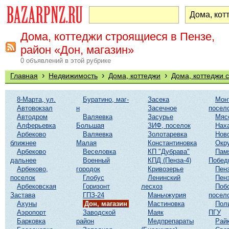
Дома, коттеджи строящиеся в Пензе,
район «Дон, магазин»
0 объявлений в этой рубрике
›
›
›
Главная
Недвижимость
Дома, коттеджи
Дома, коттеджи 
8-Марта, ул.
Буратино, маг-
Засека
Мон
Автовокзал
н
Засечное
посел
Автодром
Валяевка
Засурье
Мяс
Алферьевка
Большая
ЗИФ, поселок
Нах
Арбеково
Валяевка
Золотаревка
Нов
ближнее
Малая
Константиновка
Окр
Арбеково
Веселовка
КП "Дубрава"
Пам
дальнее
Военный
КПД (Пенза-4)
Побед
Арбеково,
городок
Кривозерье
Пенз
поселок
Глобус
Ленинский
Пенз
Арбековская
Горизонт
лесхоз
Поб
Застава
ГПЗ-24
Маньчжурия
посел
Ахуны
Дон, магазин
Мастиновка
Пол
Аэропорт
Заводской
Маяк
ПГУ
Барковка
район
Медпрепараты
Рай