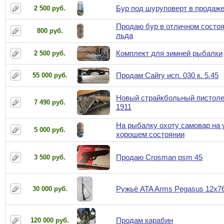
Бур под шуруповерт в продаж
2 500 руб.
Продаю бур в отличном состоя
800 руб.
льда
Комплект для зимней рыбалки
2 500 руб.
Продам Сайгу исп. 030 к. 5.45
55 000 руб.
Новый страйкбольный пистолет
7 490 руб.
1911
На рыбалку охоту самовар на 
5 000 руб.
хорошем состоянии
Продаю Crosman psm 45
3 500 руб.
Ружьё ATA Arms Pegasus 12x7
30 000 руб.
Продам карабин
120 000 руб.