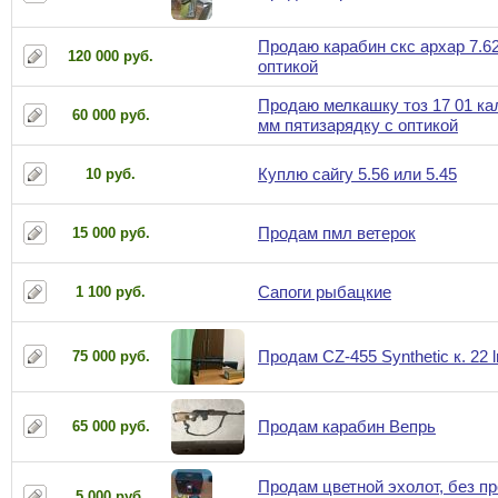
Продаю карабин скс архар 7.62
120 000 руб.
оптикой
Продаю мелкашку тоз 17 01 ка
60 000 руб.
мм пятизарядку с оптикой
Куплю сайгу 5.56 или 5.45
10 руб.
Продам пмл ветерок
15 000 руб.
Сапоги рыбацкие
1 100 руб.
Продам CZ-455 Synthetic к. 22 l
75 000 руб.
Продам карабин Вепрь
65 000 руб.
Продам цветной эхолот, без п
5 000 руб.