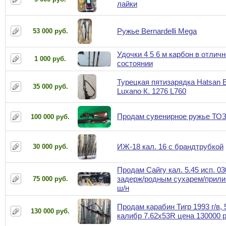
лайки
Ружье Bernardelli Mega
53 000 руб.
Удочки 4 5 6 м карбон в отлич
1 000 руб.
состоянии
Турецкая пятизарядка Hatsan E
35 000 руб.
Luxano К. 1276 L760
Продам сувенирное ружье ТОЗ
100 000 руб.
ИЖ-18 кал. 16 с брандтрубкой
30 000 руб.
Продам Сайгу кал. 5.45 исп. 03
задерж/родным сухарем/прили
75 000 руб.
ш/н
Продам карабин Тигр 1993 г/в, 
130 000 руб.
калибр 7.62x53R цена 130000 