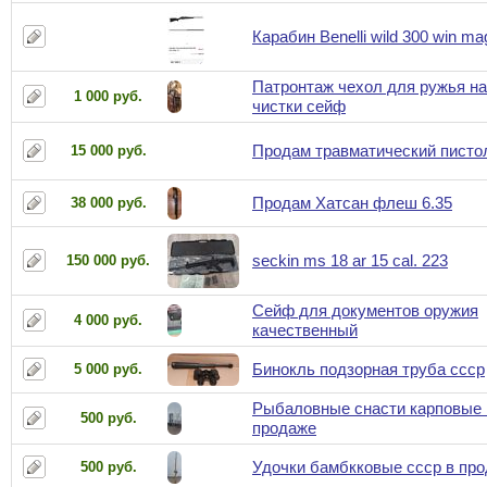
Карабин Benelli wild 300 win ma
Патронтаж чехол для ружья н
1 000 руб.
чистки сейф
Продам травматический писто
15 000 руб.
Продам Хатсан флеш 6.35
38 000 руб.
seckin ms 18 ar 15 cal. 223
150 000 руб.
Сейф для документов оружия
4 000 руб.
качественный
Бинокль подзорная труба ссср
5 000 руб.
Рыбаловные снасти карповые 
500 руб.
продаже
Удочки бамбкковые ссср в пр
500 руб.