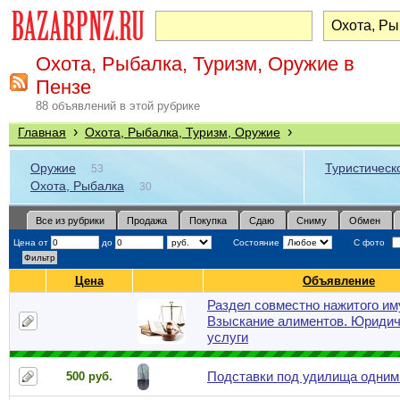
Охота, Рыбалка, Туризм, Оружие в
Пензе
88 объявлений в этой рубрике
›
›
Главная
Охота, Рыбалка, Туризм, Оружие
Оружие
Туристическ
53
Охота, Рыбалка
30
Все из рубрики
Продажа
Покупка
Сдаю
Сниму
Обмен
Цена от
до
Состояние
С фото
Цена
Объявление
Раздел совместно нажитого им
Взыскание алиментов. Юридич
услуги
Подставки под удилища одним
500 руб.