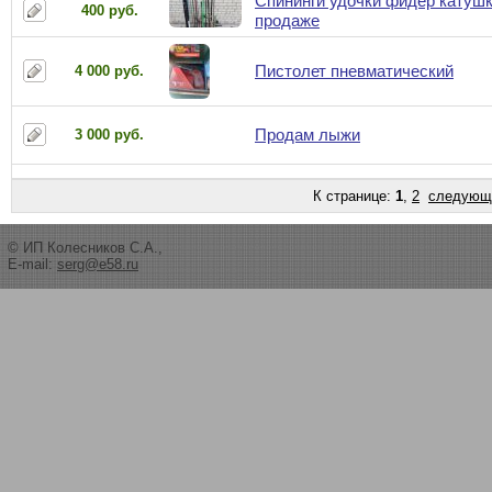
Спининги удочки фидер катушк
400 руб.
продаже
Пистолет пневматический
4 000 руб.
Продам лыжи
3 000 руб.
К странице:
1
,
2
следующ
© ИП Колесников С.А.,
E-mail:
serg@e58.ru