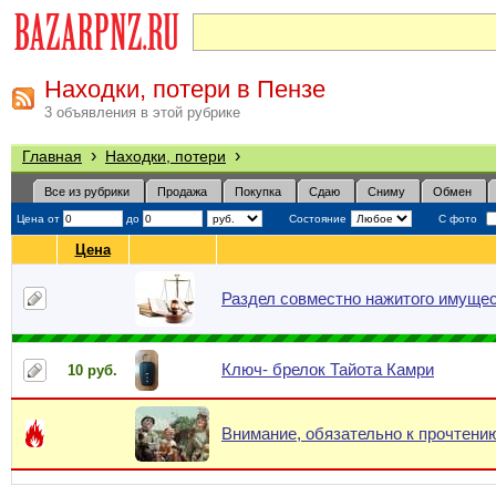
Находки, потери в Пензе
3 объявления в этой рубрике
›
›
Главная
Находки, потери
Все из рубрики
Продажа
Покупка
Сдаю
Сниму
Обмен
Цена от
до
Состояние
С фото
Цена
Раздел совместно нажитого имущес
Ключ- брелок Тайота Камри
10 руб.
Внимание, обязательно к прочтению