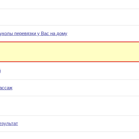
уколы перевязки у Вас на дому
й
ассаж
езультат