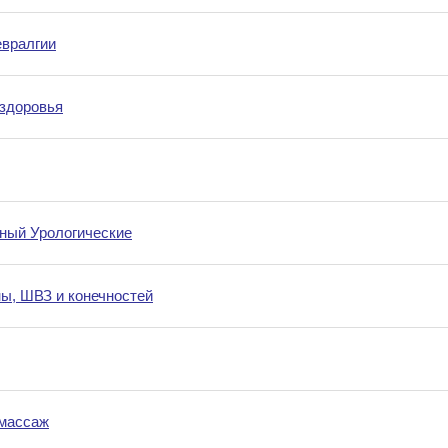
евралгии
здоровья
ный Урологические
ы, ШВЗ и конечностей
 массаж