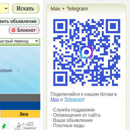
Max + Telegram
иляция
0
Подключайся к нашим ботам в
Max
и
Telegram
!
· Служба поддержки
Дата
· Оповещения от сайта
· Ваши объявления
· Платные коды