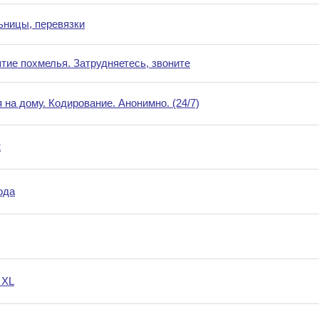
ьницы, перевязки
тие похмелья. Затрудняетесь, звоните
 на дому. Кодирование. Анонимно. (24/7)
ж
ода
 XL