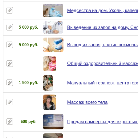
Медсестра на дом. Уколы, капел
Выведение из запоя на дому. Сня
5 000 руб.
Вывод из запоя, снятие похмелья
5 000 руб.
Общий оздоровительный масса
Мануальный терапевт, центр гор
1 500 руб.
Массаж всего тела
Продам памперсы для взрослых
600 руб.