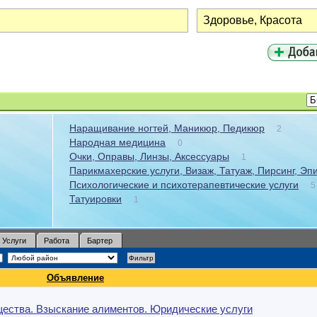
Наращивание ногтей, Маникюр, Педикюр
2
Народная медицина
0
Очки, Оправы, Линзы, Аксессуары
1
Парикмахерские услуги, Визаж, Татуаж, Пирсинг, Эп
Психологические и психотерапевтические услуги
5
Татуировки
1
Услуги
Работа
Бартер
Объявление
щества. Взыскание алиментов. Юридические услуги