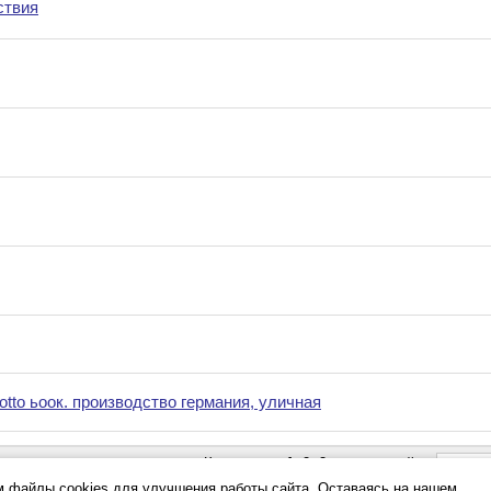
ствия
tto ьоок. производство германия, уличная
К странице:
1
,
2
,
3
следующей
 файлы cookies для улучшения работы сайта. Оставаясь на нашем