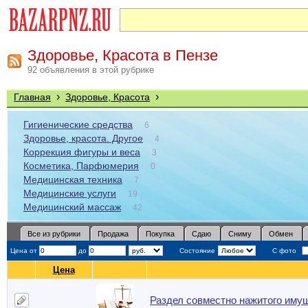
Здоровье, Красота в Пензе
92 объявления в этой рубрике
›
›
Главная
Здоровье, Красота
Гигиенические средства
6
Здоровье, красота. Другое
4
Коррекция фигуры и веса
3
Косметика, Парфюмерия
0
Медицинская техника
7
Медицинские услуги
19
Медицинский массаж
42
Все из рубрики
Продажа
Покупка
Сдаю
Сниму
Обмен
Цена от
до
Состояние
С фото
Цена
Раздел совместно нажитого иму