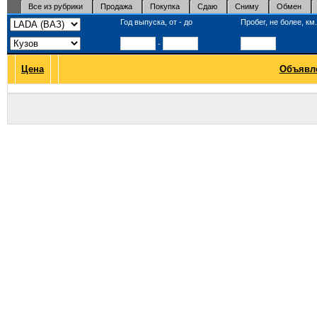
Все из рубрики
Продажа
Покупка
Сдаю
Сниму
Обмен
Год выпуска, от - до
Пробег, не более, км.
-
Цена
Объявл