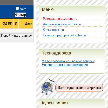
Меню
Фото
Реклама на bazarpnz.ru
ОД КП
И
Дата
Частые вопросы и ответы
Книга отзывов
Каталог предприятий г.Пензы
Техподдержка
У вас проблема или возник вопрос?
Напишите нам свое сообщение
Курсы валют