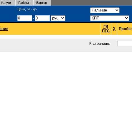
Услуги
Работа
Бартер
Цена, от - до
-
ГВ
ение
Х
Пробег
ПТС
К странице: