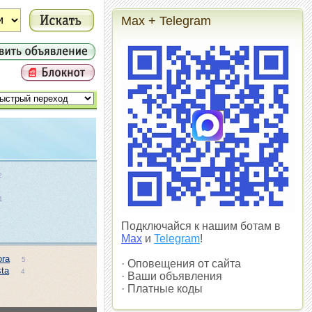
Max + Telegram
2
1
1
Подключайся к нашим ботам в
Max
и
Telegram
!
ora
5
· Оповещения от сайта
ta
4
· Ваши объявления
· Платные коды