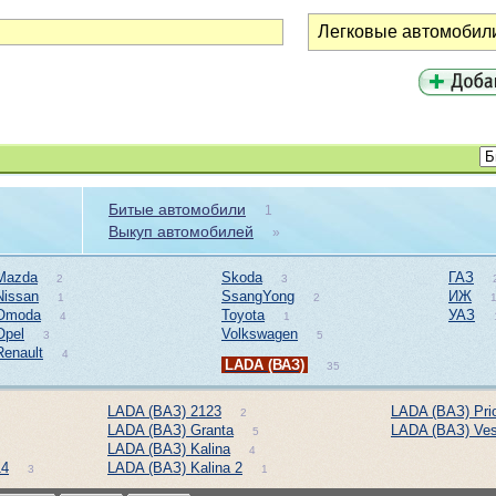
Битые автомобили
1
Выкуп автомобилей
»
Mazda
Skoda
ГАЗ
2
3
Nissan
SsangYong
ИЖ
1
2
Omoda
Toyota
УАЗ
4
1
Opel
Volkswagen
3
5
Renault
4
LADA (ВАЗ)
35
LADA (ВАЗ) 2123
LADA (ВАЗ) Pri
2
LADA (ВАЗ) Granta
LADA (ВАЗ) Ves
5
LADA (ВАЗ) Kalina
4
14
LADA (ВАЗ) Kalina 2
3
1