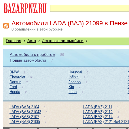
Автомобили LADA (ВАЗ) 21099 в Пензе
0 объявлений в этой рубрике
›
›
›
Главная
Авто
Легковые автомобили
Автомобили с пробегом
89
Новые автомобили
7
BMW
Hyundai
1
2
Chevrolet
Infiniti
9
1
Datsun
Jaecoo
2
1
Ford
Kia
2
7
Honda
Lifan
2
1
LADA (ВАЗ) 2104
LADA (ВАЗ) 2111
1
1
LADA (ВАЗ) 21043
LADA (ВАЗ) 2112
1
1
LADA (ВАЗ) 2107
LADA (ВАЗ) 2114
1
4
LADA (ВАЗ) 2109i
LADA (ВАЗ) 2121 4x4 212
2