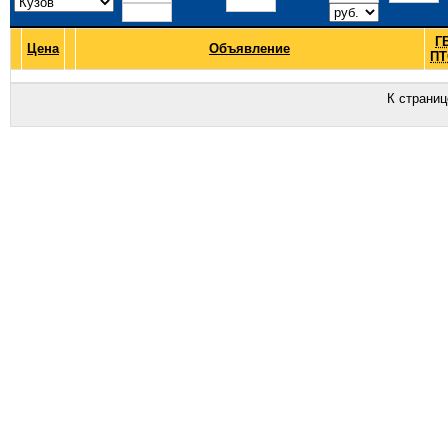
Г
Цена
Объявление
ПТ
К страни