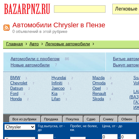
Автомобили Chrysler в Пензе
0 объявлений в этой рубрике
›
›
›
Главная
Авто
Легковые автомобили
Автомобили с пробегом
Битые авто
86
Новые автомобили
Выкуп авто
7
BMW
Hyundai
Mazda
Ss
1
2
2
Chevrolet
Infiniti
Omoda
Vo
7
1
4
Datsun
Jaecoo
Opel
2
1
3
LA
Ford
Kia
Renault
2
7
4
(ВАЗ
Honda
Lifan
Skoda
2
1
3
ГА
И
Все из рубрики
Продажа
Покупка
Сдаю
Сниму
Обмен
Год выпуска, от -
Пробег, не более,
Цена, от - до
до
км.
-
-