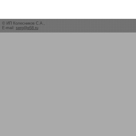
© ИП Колесников С.А.,
E-mail:
serg@e58.ru