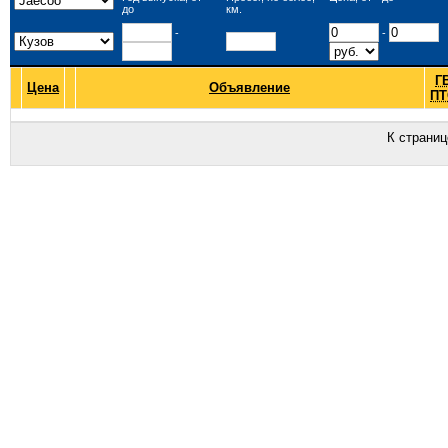
до
км.
-
-
Г
Цена
Объявление
ПТ
К страни