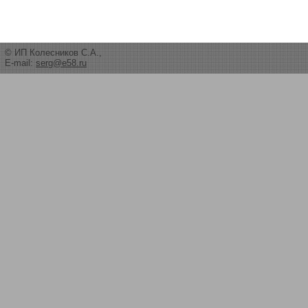
© ИП Колесников С.А.,
E-mail:
serg@e58.ru