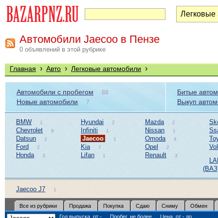
Автомобили Jaecoo в Пензе
0 объявлений в этой рубрике
›
›
›
Главная
Авто
Легковые автомобили
Автомобили с пробегом
Битые авто
88
Новые автомобили
Выкуп авто
7
BMW
Hyundai
Mazda
Sk
1
2
2
Chevrolet
Infiniti
Nissan
Ss
8
1
1
Datsun
Jaecoo
Omoda
To
2
1
4
Ford
Kia
Opel
Vo
2
7
2
Honda
Lifan
Renault
3
1
3
LA
(ВАЗ
Jaecoo J7
1
Все из рубрики
Продажа
Покупка
Сдаю
Сниму
Обмен
Год выпуска, от -
Пробег, не более,
Цена, от - до