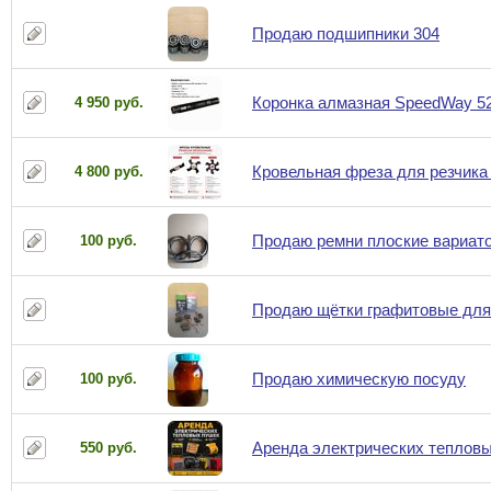
Продаю подшипники 304
Коронка алмазная SpeedWay 52x 
4 950 руб.
Кровельная фреза для резчика к
4 800 руб.
Продаю ремни плоские вариат
100 руб.
Продаю щётки графитовые для
Продаю химическую посуду
100 руб.
Аренда электрических тепловы
550 руб.