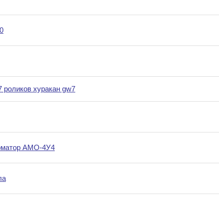
0
7 роликов хуракан gw7
рматор АМО-4У4
ла