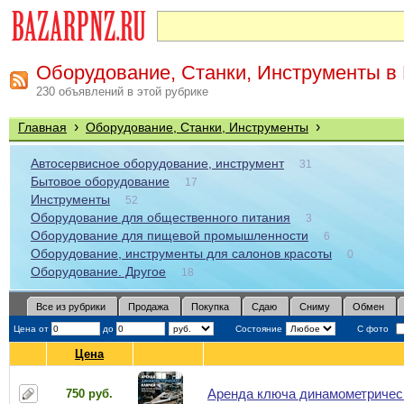
Оборудование, Станки, Инструменты в
230 объявлений в этой рубрике
›
›
Главная
Оборудование, Станки, Инструменты
Автосервисное оборудование, инструмент
31
Бытовое оборудование
17
Инструменты
52
Оборудование для общественного питания
3
Оборудование для пищевой промышленности
6
Оборудование, инструменты для салонов красоты
0
Оборудование. Другое
18
Все из рубрики
Продажа
Покупка
Сдаю
Сниму
Обмен
Цена от
до
Состояние
С фото
Цена
Аренда ключа динамометрическ
750 руб.