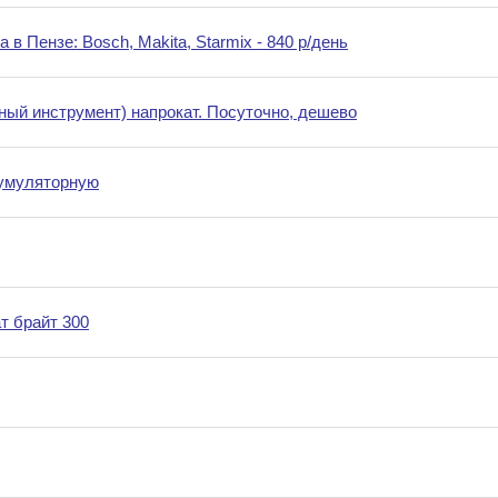
в Пензе: Bosch, Makita, Starmix - 840 р/день
ый инструмент) напрокат. Посуточно, дешево
кумуляторную
т брайт 300