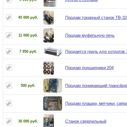
Продам токарный станок ТВ-32
45 000 руб.
Продам муфельную печь
11 000 руб.
Продается гриль для хотдогов 
7 950 руб.
Продаю подшипники 204
Продаю понижающий трансфо
500 руб.
Продаю плашки, метчики, свёр
Станок сверлильный
30 000 руб.