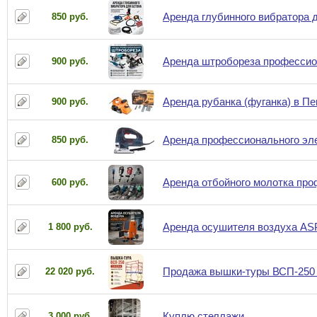
Аренда глубинного вибратора д
850 руб.
Аренда штробореза профессион
900 руб.
Аренда рубанка (фуганка) в П
900 руб.
Аренда профессионального элек
850 руб.
Аренда отбойного молотка про
600 руб.
Аренда осушителя воздуха AS
1 800 руб.
Продажа вышки-туры ВСП-250 1.
22 020 руб.
Куплю стеллажи
3 000 руб.