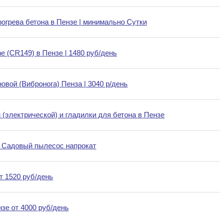
огрева бетона в Пензе | минимально Сутки
ne (CR149) в Пензе | 1480 руб/день
вой (Вибронога) Пенза | 3040 р/день
(электрической) и гладилки для бетона в Пензе
| Садовый пылесос напрокат
т 1520 руб/день
нзе от 4000 руб/день