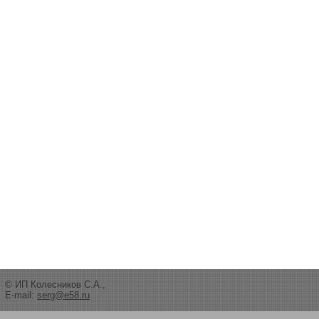
© ИП Колесников С.А.,
E-mail:
serg@e58.ru