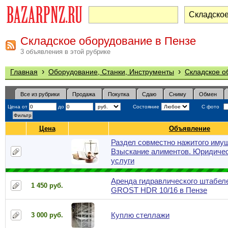
Складское оборудование в Пензе
3 объявления в этой рубрике
›
›
Главная
Оборудование, Станки, Инструменты
Складское о
Все из рубрики
Продажа
Покупка
Сдаю
Сниму
Обмен
Цена от
до
Состояние
С фото
Цена
Объявление
Раздел совместно нажитого иму
Взыскание алиментов. Юридиче
услуги
Аренда гидравлического штабел
1 450 руб.
GROST HDR 10/16 в Пензе
Куплю стеллажи
3 000 руб.