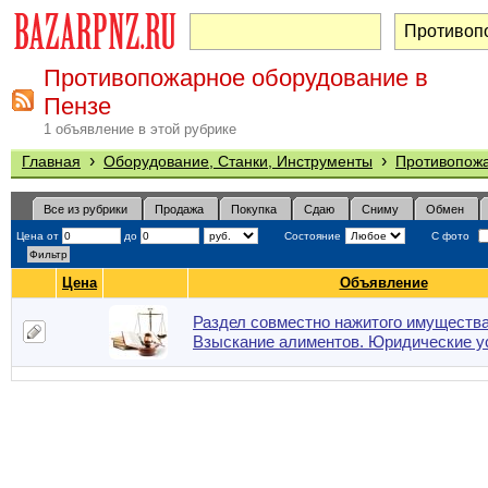
Противопожарное оборудование в
Пензе
1 объявление в этой рубрике
›
›
Главная
Оборудование, Станки, Инструменты
Противопож
Все из рубрики
Продажа
Покупка
Сдаю
Сниму
Обмен
Цена от
до
Состояние
С фото
Цена
Объявление
Раздел совместно нажитого имущества
Взыскание алиментов. Юридические у