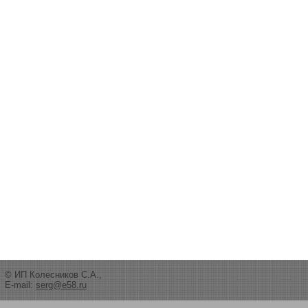
© ИП Колесников С.А.,
E-mail:
serg@e58.ru