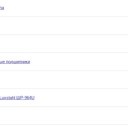
ла
ые подшипники
Luxstahl ШР-964U