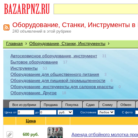
Оборудование, Станки, Инструменты в
240 объявлений в этой рубрике
›
›
Главная
Оборудование, Станки, Инструменты
Автосервисное оборудование, инструмент
31
Бытовое оборудование
17
Инструменты
53
Оборудование для общественного питания
3
Оборудование для пищевой промышленности
6
Оборудование, инструменты для салонов красоты
0
Оборудование. Другое
18
Все из рубрики
Продажа
Покупка
Сдаю
Сниму
Обмен
Цена от
до
Состояние
С фото
Цена
Аренда отбойного молотка про
600 руб.