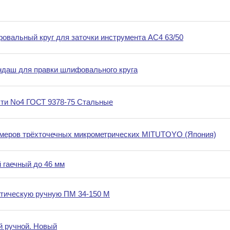
вальный круг для заточки инструмента АС4 63/50
даш для правки шлифовального круга
ти No4 ГОСТ 9378-75 Стальные
меров трёхточечных микрометрических MITUTOYO (Япония)
 гаечный до 46 мм
тическую ручную ПМ 34-150 М
й ручной. Новый