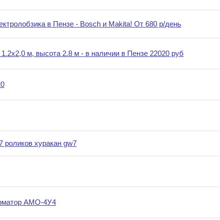
тролобзика в Пензе - Bosch и Makita! От 680 р/день
2х2,0 м, высота 2.8 м - в наличии в Пензе 22020 руб
20
7 роликов хуракан gw7
рматор АМО-4У4