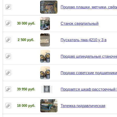
Продаю плашки, метчики, свёр
Станок сверлильный
30 000 руб.
Пускатель пма-4210 у 3 в
2 500 руб.
Продаю шпиндельные станочн
Продаю советские подшипники
Продается шкаф расстоечный 
39 950 руб.
Тележка гидравлическая
18 000 руб.