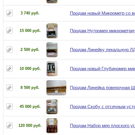
Продам новый Микрометр со вс
3 740 руб.
Продам Нутромер микрометрич
15 000 руб.
Продам Линейку лекальную ЛД
2 500 руб.
Продам новый Глубиномер микр
10 000 руб.
Продам Линейка поверочная ШП
8 500 руб.
Продам Скобу с отсечным устр
45 000 руб.
Продам Набор мер плоского уг
120 000 руб.