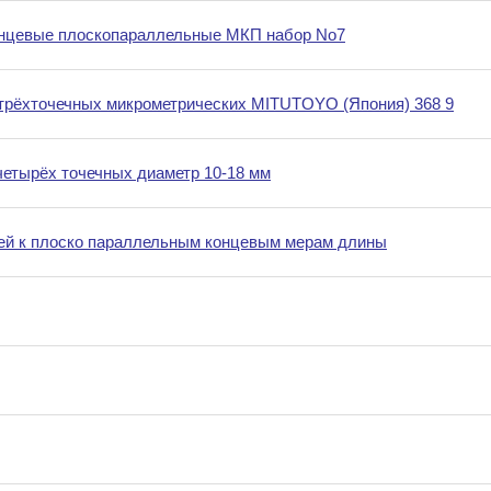
нцевые плоскопараллельные МКП набор No7
трёхточечных микрометрических MITUTOYO (Япония) 368 9
четырёх точечных диаметр 10-18 мм
ей к плоско параллельным концевым мерам длины