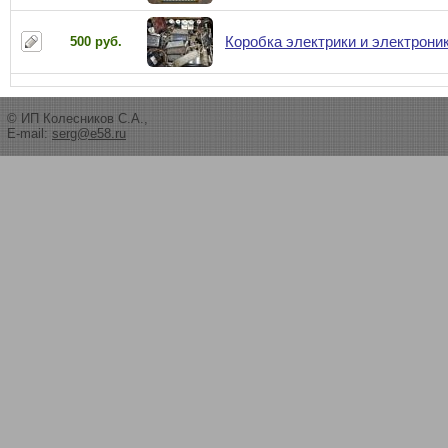
Коробка электрики и электрони
500 руб.
© ИП Колесников С.А.,
E-mail:
serg@e58.ru