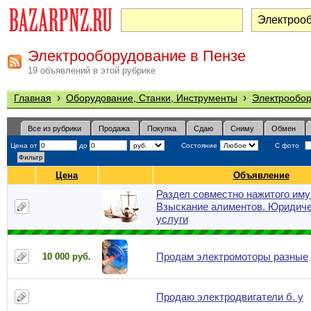
Электрооборудование в Пензе
19 объявлений в этой рубрике
›
›
Главная
Оборудование, Станки, Инструменты
Электрообо
Все из рубрики
Продажа
Покупка
Сдаю
Сниму
Обмен
Цена от
до
Состояние
С фото
Цена
Объявление
Раздел совместно нажитого им
Взыскание алиментов. Юридич
услуги
Продам электромоторы разные
10 000 руб.
Продаю электродвигатели б. у