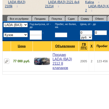
LADA (ВАЗ)
LADA (ВАЗ) 2121 4x4
Kalina
4
2109i
21214
LADA (ВАЗ) Ka
2
3
2
1
Все из рубрики
Продажа
Покупка
Сдаю
Сниму
Обмен
Год выпуска, от -
Пробег, не более,
Цена, от - до
до
км.
-
-
ГВ
Цена
Объявление
Х
Пробег
ПТС
Продаю
LADA (ВАЗ)
77 000 руб.
2005
2
123 456
2112 8
клапанов