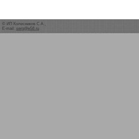
© ИП Колесников С.А.,
E-mail:
serg@e58.ru