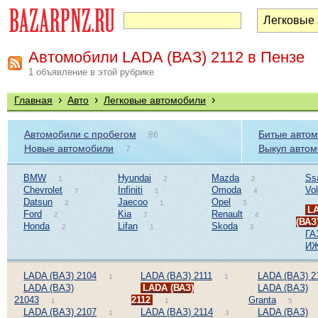
Автомобили LADA (ВАЗ) 2112 в Пензе
1 объявление в этой рубрике
›
›
›
Главная
Авто
Легковые автомобили
Автомобили с пробегом
Битые авто
86
Новые автомобили
Выкуп авто
7
BMW
Hyundai
Mazda
Ss
1
2
2
Chevrolet
Infiniti
Omoda
Vo
7
1
4
Datsun
Jaecoo
Opel
2
1
3
L
Ford
Kia
Renault
2
7
4
(ВАЗ
Honda
Lifan
Skoda
2
1
3
ГА
И
LADA (ВАЗ) 2104
LADA (ВАЗ) 2111
LADA (ВАЗ) 2
1
1
LADA (ВАЗ)
LADA (ВАЗ)
LADA (ВАЗ)
21043
2112
Granta
1
1
5
LADA (ВАЗ) 2107
LADA (ВАЗ) 2114
LADA (ВАЗ)
1
3