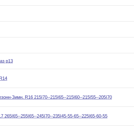
аз р13
 R14
онн-Зимн. R16 215|70--215|65--215|60--215|55--205|70
 265|65--255|65--245|70--235|45-55-65--225|65-60-55