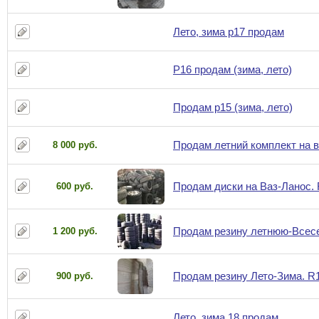
Лето, зима р17 продам
Р16 продам (зима, лето)
Продам р15 (зима, лето)
Продам летний комплект на в
8 000 руб.
Продам диски на Ваз-Ланос.
600 руб.
Продам резину летнюю-Всесез
1 200 руб.
Продам резину Лето-Зима. R17
900 руб.
Лето, зима 18 продам