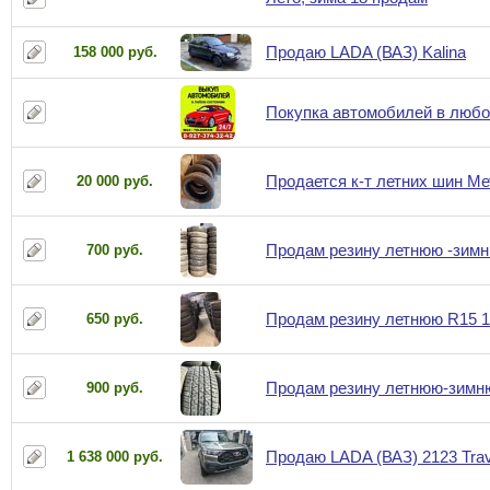
Продаю LADA (ВАЗ) Kalina
158 000 руб.
Покупка автомобилей в любо
Продается к-т летних шин Ме
20 000 руб.
Продам резину летнюю -зимнюю
700 руб.
Продам резину летнюю R15 195
650 руб.
Продам резину летнюю-зимнюю.
900 руб.
Продаю LADA (ВАЗ) 2123 Trave
1 638 000 руб.