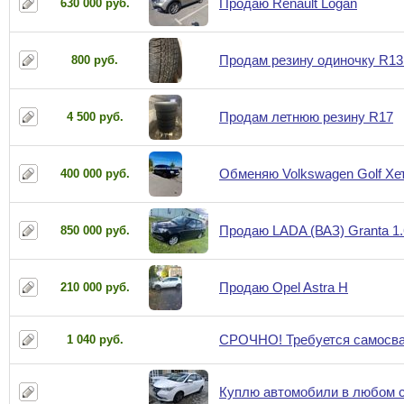
Продаю Renault Logan
630 000 руб.
Продам резину одиночку R13
800 руб.
Продам летнюю резину R17
4 500 руб.
Обменяю Volkswagen Golf Хе
400 000 руб.
Продаю LADA (ВАЗ) Granta 1.
850 000 руб.
Продаю Opel Astra Н
210 000 руб.
СРОЧНО! Требуется самосва
1 040 руб.
Куплю автомобили в любом с