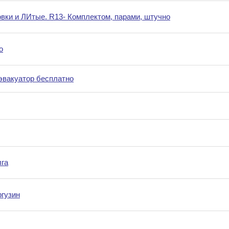
вки и ЛИтые. R13- Комплектом, парами, штучно
о
эвакуатор бесплатно
лга
гузин