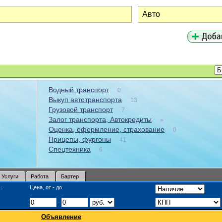
Водный транспорт
0
Выкуп автотранспорта
13
Грузовой транспорт
7
Залог транспорта, Автокредиты
»
Оценка, оформление, страхование
0
Прицепы, фургоны
41
Спецтехника
6
Услуги
Работа
Бартер
.
Цена, от - до
-
Объявление