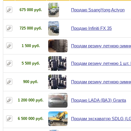
Продаю SsangYong Actyon
675 000 руб.
Продаю Infiniti FX 35
725 000 руб.
Продам резину летнюю-зимнюю.
1 500 руб.
Продам резину летнюю 1 шт. 
5 500 руб.
Продам резину летнюю-зимнюю.
900 руб.
Продаю LADA (ВАЗ) Granta
1 200 000 руб.
Продам экскаватор SDLG (L
6 500 000 руб.