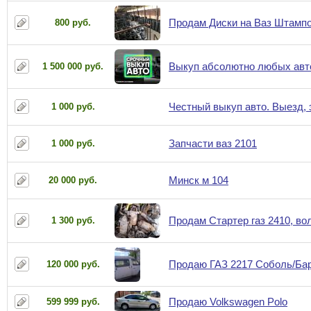
Продам Диски на Ваз Штампо
800 руб.
Выкуп абсолютно любых авт
1 500 000 руб.
Честный выкуп авто. Выезд, 
1 000 руб.
Запчасти ваз 2101
1 000 руб.
Минск м 104
20 000 руб.
Продам Стартер газ 2410, во
1 300 руб.
Продаю ГАЗ 2217 Соболь/Бар
120 000 руб.
Продаю Volkswagen Polo
599 999 руб.