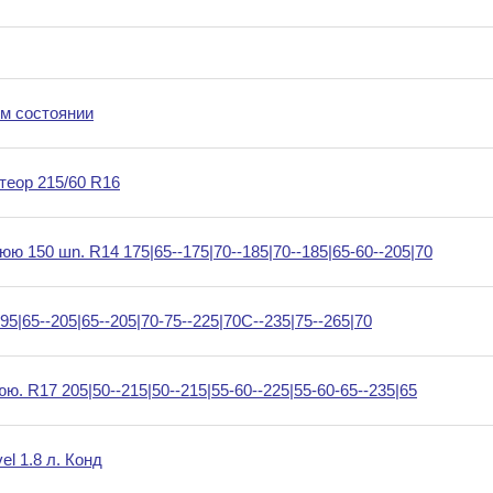
м состоянии
теор 215/60 R16
 150 шn. R14 175|65--175|70--185|70--185|65-60--205|70
|65--205|65--205|70-75--225|70C--235|75--265|70
 R17 205|50--215|50--215|55-60--225|55-60-65--235|65
l 1.8 л. Конд