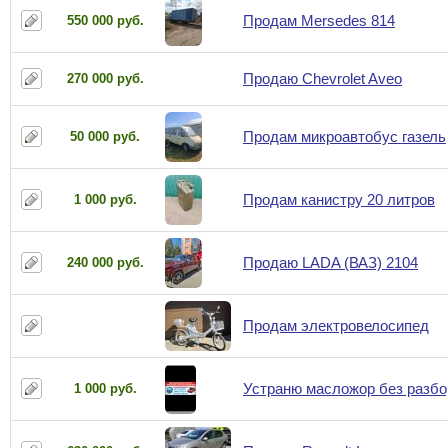
Продам Mersedes 814
550 000 руб.
Продаю Chevrolet Aveo
270 000 руб.
Продам микроавтобус газель
50 000 руб.
Продам канистру 20 литров
1 000 руб.
Продаю LADA (ВАЗ) 2104
240 000 руб.
Продам электровелосипед
Устраню масложор без разбор
1 000 руб.