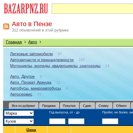
Авто в Пензе
312 объявлений в этой рубрике
›
›
Главная
Авто
Легковые автомобили
97
Автозапчасти и принадлежности
165
Мотоциклы, мопеды, квадроциклы, снегоходы
14
Авто. Другое
9
Авто. Прокат, Аренда
22
Автобусы, микроавтобусы
4
Автосервис
29
Все из рубрики
Продажа
Покупка
Сдаю
Сниму
Обмен
Год выпуска, от - до
Пробег, не более, км
-
Цена