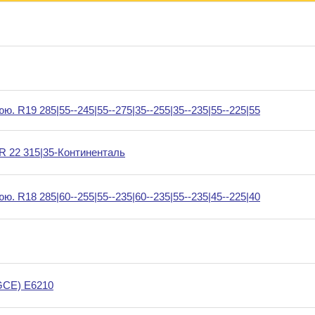
 R19 285|55--245|55--275|35--255|35--235|55--225|55
R 22 315|35-Континенталь
 R18 285|60--255|55--235|60--235|55--235|45--225|40
GCE) E6210