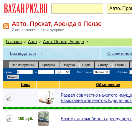
Авто. Прокат, Аренда в Пензе
2 объявления в этой рубрике
›
›
›
Главная
Авто
Авто. Прокат, Аренда
Без водителя
С водителе
1
Все из рубрики
Продажа
Покупка
Сдаю
Сниму
Обмен
Цена от
до
Состояние
С фото
Цена
Объявление
Раздел совместно нажитого имуще
Взыскание алиментов. Юридическ
Возьму автомобиль в аренду под 
100 руб.