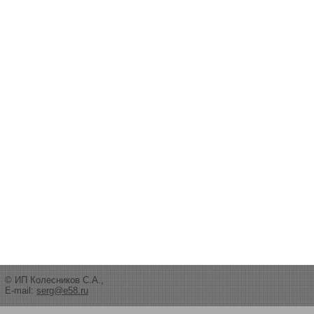
© ИП Колесников С.А.,
E-mail:
serg@e58.ru