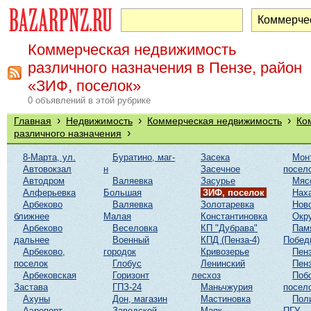
Коммерческая недвижимость
различного назначения в Пензе, район
«ЗИФ, поселок»
0 объявлений в этой рубрике
›
›
›
Главная
Недвижимость
Коммерческая недвижимость
Ко
›
различного назначения
8-Марта, ул.
Буратино, маг-
Засека
Мон
Автовокзал
н
Засечное
посел
Автодром
Валяевка
Засурье
Мяс
Алферьевка
Большая
ЗИФ, поселок
Нах
Арбеково
Валяевка
Золотаревка
Нов
ближнее
Малая
Константиновка
Окр
Арбеково
Веселовка
КП "Дубрава"
Пам
дальнее
Военный
КПД (Пенза-4)
Побед
Арбеково,
городок
Кривозерье
Пенз
поселок
Глобус
Ленинский
Пенз
Арбековская
Горизонт
лесхоз
Поб
Застава
ГПЗ-24
Маньчжурия
посел
Ахуны
Дон, магазин
Мастиновка
Пол
Аэропорт
Заводской
Маяк
ПГУ