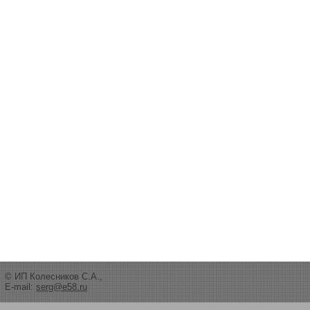
© ИП Колесников С.А.,
E-mail:
serg@e58.ru