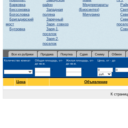
Барковка
район
Медпрепараты
Рай
Бессоновка
Западная
(Биосинтез)
Све
Богословка
поляна
Мичурино
Сев
Бригадирский
Заречный
Сев
мост
Заря, совхоз
посел
Бугровка
Заря-1,
Сов
поселок
Заря-2,
поселок
Все из рубрики
Продажа
Покупка
Сдаю
Сниму
Обмен
Количество комнат
Общая площадь, от-
Жилая площадь, от-
Цена, от - до
до кв.м.
до кв.м.
-
-
-
Цена
Объявление
К страни