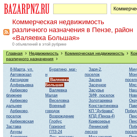
Коммерческая недвижимость
различного назначения в Пензе, район
«Валяевка Большая»
0 объявлений в этой рубрике
›
›
›
Главная
Недвижимость
Коммерческая недвижимость
Ко
›
различного назначения
8-Марта, ул.
Буратино, маг-
Заря-2,
Мич
Автовокзал
н
поселок
Мон
Автодром
Валяевка
Засека
посел
Алферьевка
Большая
Засечное
Мяс
Арбеково
Валяевка
Засурье
Нах
ближнее
Малая
ЗИФ, поселок
Нов
Арбеково
Веселовка
Золотаревка
Окр
дальнее
Военный
Константиновка
Пам
Арбеково,
городок
КП "Дубрава"
Побе
поселок
Возрождение
КПД (Пенза-4)
Пен
Арбековская
Глобус
Кривозерье
Пен
Застава
Горизонт
Ленинский
Поб
Ахуны
ГПЗ-24
лесхоз
посел
Аэропорт
Дон, магазин
Маньчжурия
Пол