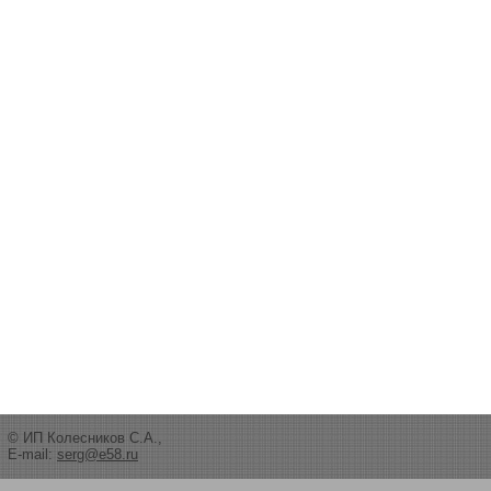
© ИП Колесников С.А.,
E-mail:
serg@e58.ru