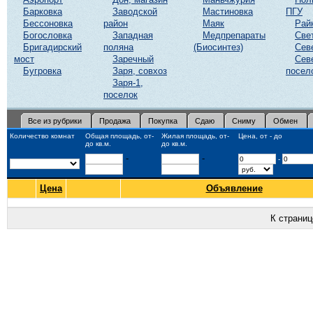
Барковка
Заводской
Мастиновка
ПГУ
Бессоновка
район
Маяк
Рай
Богословка
Западная
Медпрепараты
Све
Бригадирский
поляна
(Биосинтез)
Сев
мост
Заречный
Сев
Бугровка
Заря, совхоз
посел
Заря-1,
поселок
Все из рубрики
Продажа
Покупка
Сдаю
Сниму
Обмен
Количество комнат
Общая площадь, от-
Жилая площадь, от-
Цена, от - до
до кв.м.
до кв.м.
-
-
-
Цена
Объявление
К страни