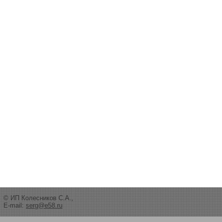
© ИП Колесников С.А.,
E-mail:
serg@e58.ru