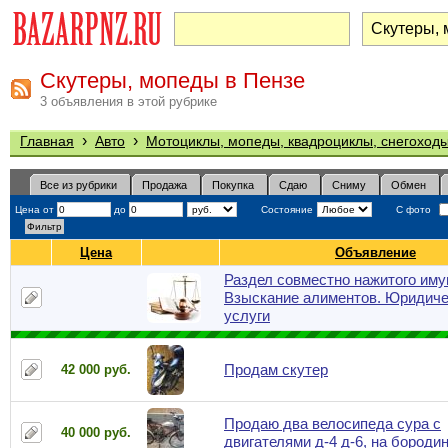
Скутеры, мопеды в Пензе
3 объявления в этой рубрике
›
›
Главная
Авто
Мотоциклы, мопеды, квадроциклы, снегоход
Все из рубрики
Продажа
Покупка
Сдаю
Сниму
Обмен
Цена от
до
Состояние
С фото
Цена
Объявление
Раздел совместно нажитого иму
Взыскание алиментов. Юридиче
услуги
Продам скутер
42 000 руб.
Продаю два велосипеда сура с
40 000 руб.
двигателями д-4 д-6, на бороди