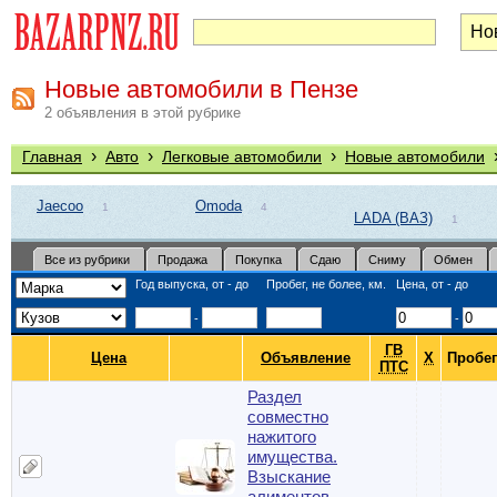
Новые автомобили в Пензе
2 объявления в этой рубрике
›
›
›
Главная
Авто
Легковые автомобили
Новые автомобили
Jaecoo
Omoda
1
4
LADA (ВАЗ)
1
Все из рубрики
Продажа
Покупка
Сдаю
Сниму
Обмен
Год выпуска, от - до
Пробег, не более, км.
Цена, от - до
-
-
ГВ
Цена
Объявление
Х
Пробег
ПТС
Раздел
совместно
нажитого
имущества.
Взыскание
алиментов.