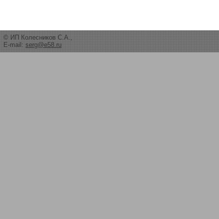
© ИП Колесников С.А.,
E-mail:
serg@e58.ru