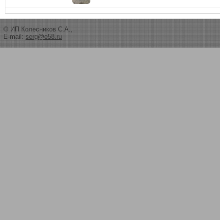
© ИП Колесников С.А.,
E-mail:
serg@e58.ru