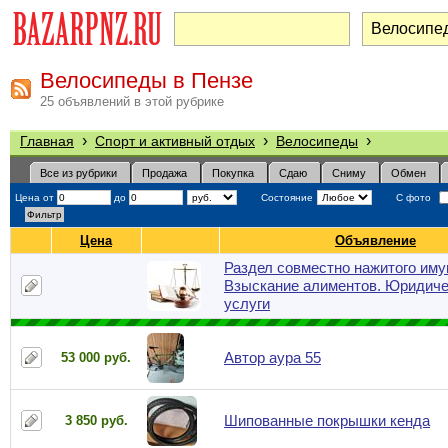
Велосипеды в Пензе
25 объявлений в этой рубрике
›
›
›
Главная
Спорт и активный отдых
Велосипеды
Все из рубрики
Продажа
Покупка
Сдаю
Сниму
Обмен
Цена от
до
Состояние
С фото
Цена
Объявление
Раздел совместно нажитого иму
Взыскание алиментов. Юридиче
услуги
Автор аура 55
53 000 руб.
Шипованные покрышки кенда
3 850 руб.