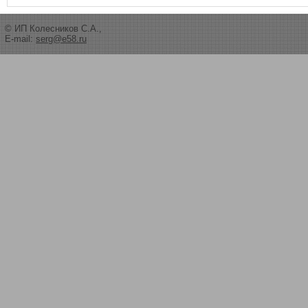
© ИП Колесников С.А.,
E-mail:
serg@e58.ru