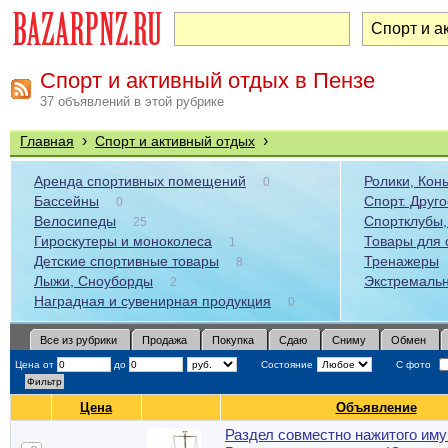
Спорт и активный отдых в Пензе
37 объявлений в этой рубрике
›
›
Главная
Спорт и активный отдых
Аренда спортивных помещений
Ролики, Кон
0
Бассейны
Спорт. Друго
0
Велосипеды
Спортклубы,
25
Гироскутеры и моноколеса
Товары для 
1
Детские спортивные товары
Тренажеры
8
Лыжи, Сноуборды
Экстремальн
2
Наградная и сувенирная продукция
0
Все из рубрики
Продажа
Покупка
Сдаю
Сниму
Обмен
Цена от
до
Состояние
С фото
Цена
Объявление
Раздел совместно нажитого им