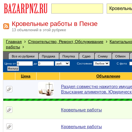
Кровельные работы в Пензе
13 объявлений в этой рубрике
›
›
Главная
Строительство, Ремонт, Обслуживание
Капитально
›
работы
Все из рубрики
Продажа
Покупка
Сдаю
Сниму
Обмен
Цена от
до
Состояние
С фото
Цена
Объявление
Раздел совместно нажитого имуще
Взыскание алиментов. Юридическ
Кровельные работы
Кровельные работы