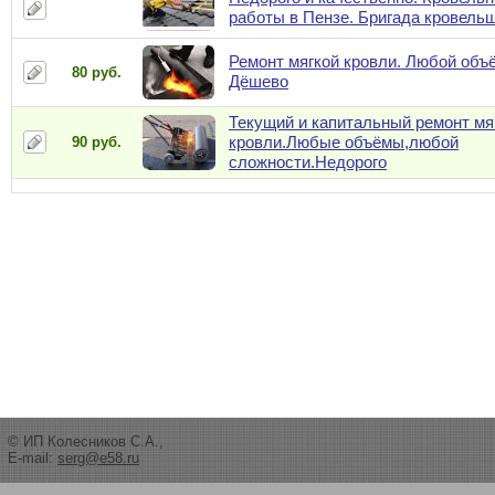
работы в Пензе. Бригада кровель
Ремонт мягкой кровли. Любой объ
80 руб.
Дёшево
Текущий и капитальный ремонт мя
кровли.Любые объёмы,любой
90 руб.
сложности.Недорого
© ИП Колесников С.А.,
E-mail:
serg@e58.ru