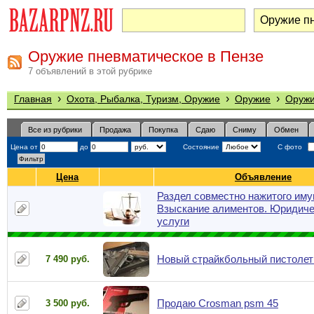
Оружие пневматическое в Пензе
7 объявлений в этой рубрике
›
›
›
Главная
Охота, Рыбалка, Туризм, Оружие
Оружие
Оружи
Все из рубрики
Продажа
Покупка
Сдаю
Сниму
Обмен
Цена от
до
Состояние
С фото
Цена
Объявление
Раздел совместно нажитого иму
Взыскание алиментов. Юридиче
услуги
Новый страйкбольный пистолет 
7 490 руб.
Продаю Crosman psm 45
3 500 руб.