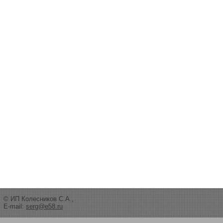
© ИП Колесников С.А.,
E-mail:
serg@e58.ru