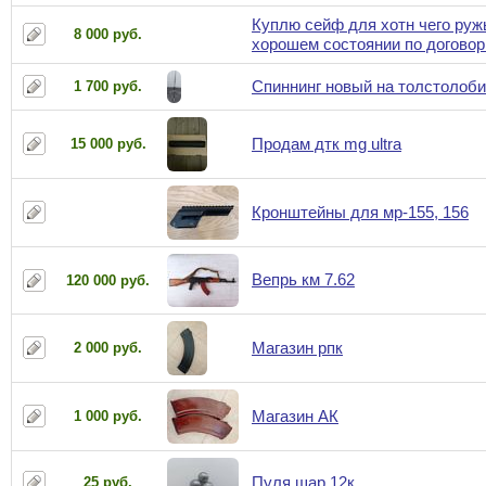
Куплю сейф для хотн чего руж
8 000 руб.
хорошем состоянии по договор
Спиннинг новый на толстолоби
1 700 руб.
Продам дтк mg ultra
15 000 руб.
Кронштейны для мр-155, 156
Вепрь км 7.62
120 000 руб.
Магазин рпк
2 000 руб.
Магазин АК
1 000 руб.
Пуля шар 12к
25 руб.