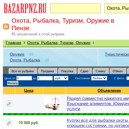
Охота, Рыбалка, Туризм, Оружие в
Пензе
85 объявлений в этой рубрике
›
›
Главная
Охота, Рыбалка, Туризм, Оружие
Оружие
Туристическ
55
Охота, Рыбалка
28
Все из рубрики
Продажа
Покупка
Сдаю
Сниму
Обмен
Цена от
до
Состояние
С фото
Цена
Объявление
Раздел совместно нажитого им
Взыскание алиментов. Юридич
услуги
Куплю все для рыбалки охоты
70 000 руб.
хорошем состоянии. по догово