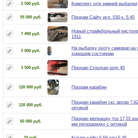
Комплект для зимней рыбалки
2 500 руб.
Продам Сайгу исп. 030 к. 5.45
55 000 руб.
Новый страйкбольный пистолет
7 490 руб.
1911
На рыбалку охоту самовар на 
5 000 руб.
хорошем состоянии
Продаю Crosman psm 45
3 500 руб.
Продам карабин
120 000 руб.
Продаю карабин скс архар 7.62
120 000 руб.
оптикой
Продаю мелкашку тоз 17 01 ка
60 000 руб.
мм пятизарядку с оптикой
Куплю сайгу 5.56 или 5.45
10 руб.