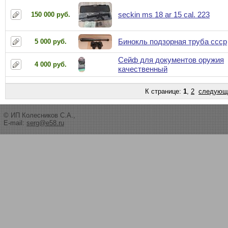
seckin ms 18 ar 15 cal. 223
150 000 руб.
Бинокль подзорная труба ссср
5 000 руб.
Сейф для документов оружия
4 000 руб.
качественный
К странице:
1
,
2
следующ
© ИП Колесников С.А.,
E-mail:
serg@e58.ru