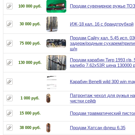
Продам сувенирное ружье ТОЗ
100 000 руб.
ИЖ-18 кал. 16 с брандтрубкой
30 000 руб.
Продам Сайгу кал. 5.45 исп. 03
задерж/родным сухарем/прили
75 000 руб.
ш/н
Продам карабин Тигр 1993 г/в, 
130 000 руб.
калибр 7.62x53R цена 130000 
Карабин Benelli wild 300 win ma
Патронтаж чехол для ружья н
1 000 руб.
чистки сейф
Продам травматический писто
15 000 руб.
Продам Хатсан флеш 6.35
38 000 руб.