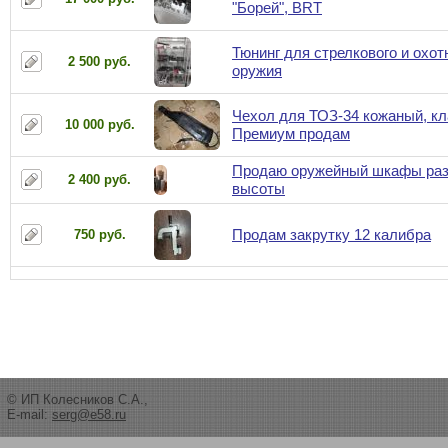
"Борей", BRT
Тюнинг для стрелкового и охот
2 500 руб.
оружия
Чехол для ТОЗ-34 кожаный, к
10 000 руб.
Премиум продам
Продаю оружейный шкафы ра
2 400 руб.
высоты
Продам закрутку 12 калибра
750 руб.
© ИП Колесников С.А.,
E-mail:
serg@e58.ru