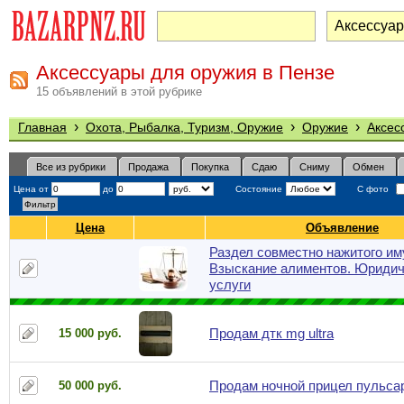
Аксессуары для оружия в Пензе
15 объявлений в этой рубрике
›
›
›
Главная
Охота, Рыбалка, Туризм, Оружие
Оружие
Аксес
Все из рубрики
Продажа
Покупка
Сдаю
Сниму
Обмен
Цена от
до
Состояние
С фото
Цена
Объявление
Раздел совместно нажитого им
Взыскание алиментов. Юридич
услуги
Продам дтк mg ultra
15 000 руб.
Продам ночной прицел пульса
50 000 руб.