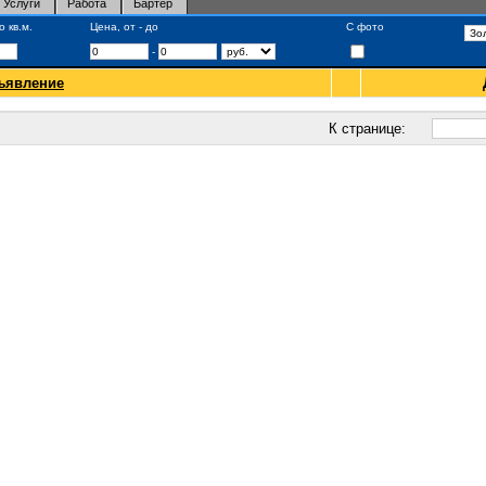
Услуги
Работа
Бартер
 кв.м.
Цена, от - до
С фото
-
ъявление
К странице: