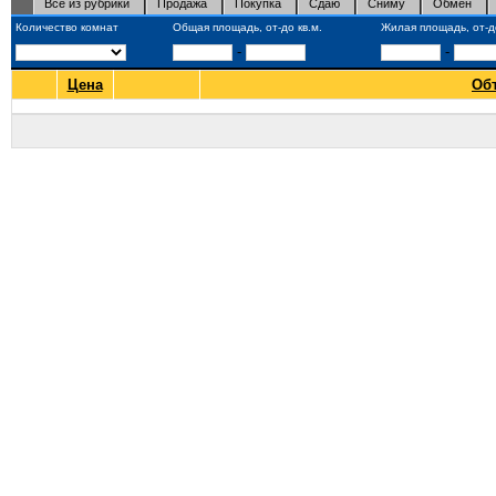
Все из рубрики
Продажа
Покупка
Сдаю
Сниму
Обмен
Количество комнат
Общая площадь, от-до кв.м.
Жилая площадь, от-до
-
-
Цена
Об