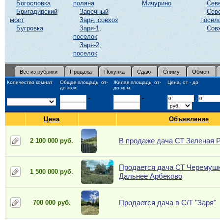
Богословка
поляна
Мичурино
Сев
Бригадирский
Заречный
Сев
мост
Заря, совхоз
посел
Бугровка
Заря-1,
Сов
поселок
Заря-2,
поселок
Все из рубрики
Продажа
Покупка
Сдаю
Сниму
Обмен
Количество комнат
Общая площадь, от-
Жилая площадь, от-
Цена, от - до
до кв.м.
до кв.м.
-
-
-
Цена
Объявление
В продаже дача СТ Зеленая 
2 100 000 руб.
Продается дача СТ Черемушк
1 500 000 руб.
Дальнее Арбеково
Продается дача в С/Т "Заря"
700 000 руб.