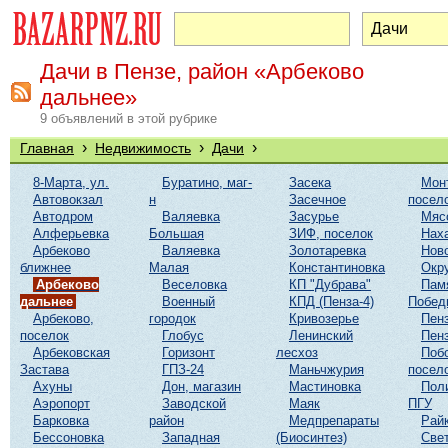
Дачи в Пензе, район «Арбеково
дальнее»
9 объявлений в этой рубрике
›
›
›
Главная
Недвижимость
Дачи
8-Марта, ул.
Буратино, маг-
Засека
Мон
Автовокзал
н
Засечное
посел
Автодром
Валяевка
Засурье
Мяс
Алферьевка
Большая
ЗИФ, поселок
Нах
Арбеково
Валяевка
Золотаревка
Нов
ближнее
Малая
Константиновка
Окр
Арбеково
Веселовка
КП "Дубрава"
Пам
дальнее
Военный
КПД (Пенза-4)
Побед
Арбеково,
городок
Кривозерье
Пенз
поселок
Глобус
Ленинский
Пенз
Арбековская
Горизонт
лесхоз
Поб
Застава
ГПЗ-24
Маньчжурия
посел
Ахуны
Дон, магазин
Мастиновка
Пол
Аэропорт
Заводской
Маяк
ПГУ
Барковка
район
Медпрепараты
Рай
Бессоновка
Западная
(Биосинтез)
Све