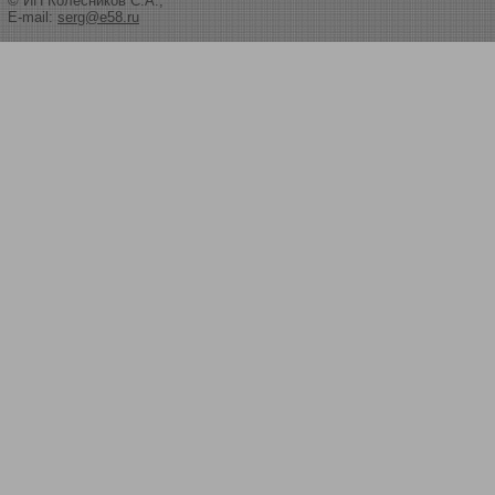
© ИП Колесников С.А.,
E-mail:
serg@e58.ru