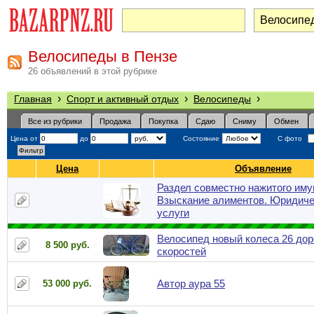
Велосипеды в Пензе
26 объявлений в этой рубрике
›
›
›
Главная
Спорт и активный отдых
Велосипеды
Все из рубрики
Продажа
Покупка
Сдаю
Сниму
Обмен
Цена от
до
Состояние
С фото
Цена
Объявление
Раздел совместно нажитого иму
Взыскание алиментов. Юридиче
услуги
Велосипед новый колеса 26 до
8 500 руб.
скоростей
Автор аура 55
53 000 руб.