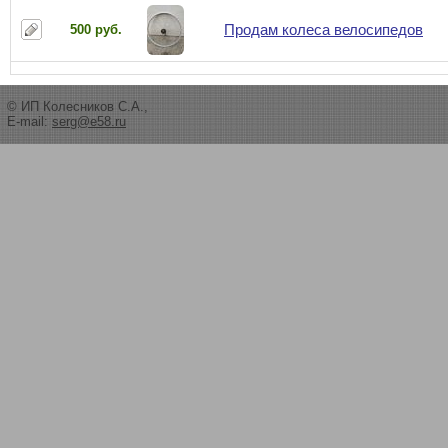
Продам колеса велосипедов
500 руб.
© ИП Колесников С.А.,
E-mail:
serg@e58.ru