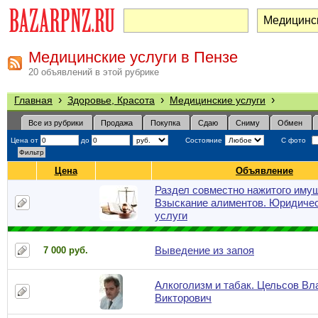
Медицинские услуги в Пензе
20 объявлений в этой рубрике
›
›
›
Главная
Здоровье, Красота
Медицинские услуги
Все из рубрики
Продажа
Покупка
Сдаю
Сниму
Обмен
Цена от
до
Состояние
С фото
Цена
Объявление
Раздел совместно нажитого иму
Взыскание алиментов. Юридиче
услуги
Выведение из запоя
7 000 руб.
Алкоголизм и табак. Цельсов В
Викторович