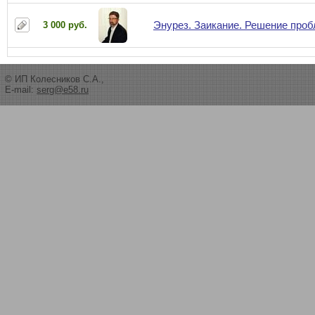
Энурез. Заикание. Решение про
3 000 руб.
© ИП Колесников С.А.,
E-mail:
serg@e58.ru