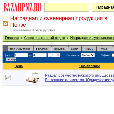
Наградная и сувенирная продукция в
Пензе
1 объявление в этой рубрике
›
›
Главная
Спорт и активный отдых
Наградная и сувенирная 
Все из рубрики
Продажа
Покупка
Сдаю
Сниму
Обмен
Цена от
до
Состояние
С фото
Цена
Объявление
Раздел совместно нажитого имущества
Взыскание алиментов. Юридические у