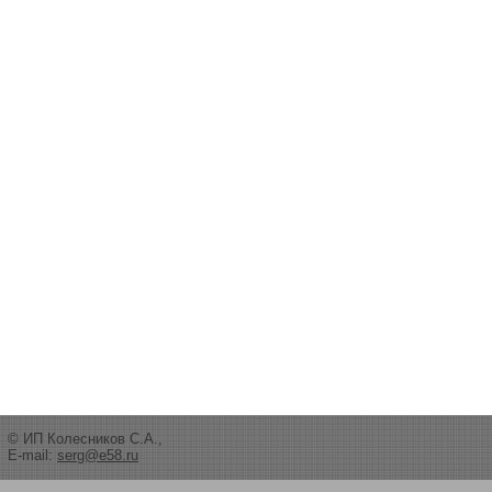
© ИП Колесников С.А.,
E-mail:
serg@e58.ru