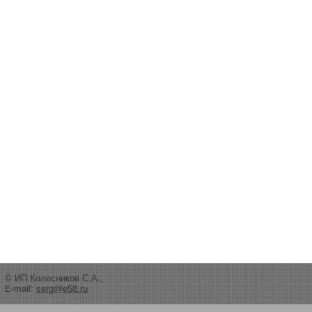
© ИП Колесников С.А.,
E-mail:
serg@e58.ru