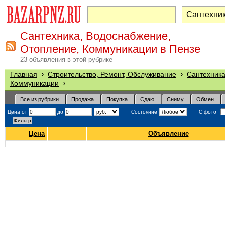
Сантехника, Водоснабжение,
Отопление, Коммуникации в Пензе
23 объявления в этой рубрике
›
›
Главная
Строительство, Ремонт, Обслуживание
Сантехника
›
Коммуникации
Все из рубрики
Продажа
Покупка
Сдаю
Сниму
Обмен
Цена от
до
Состояние
С фото
Цена
Объявление