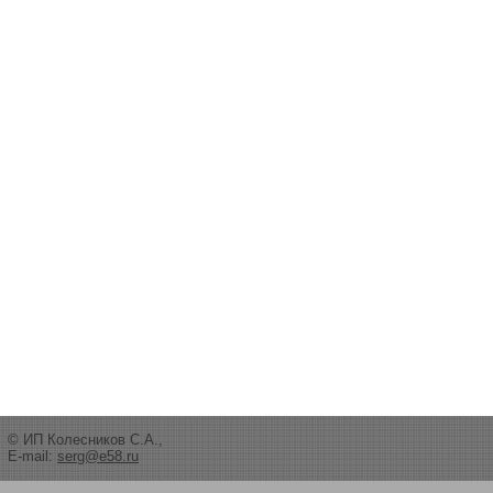
© ИП Колесников С.А.,
E-mail:
serg@e58.ru