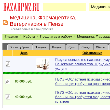
Медицина, Фармацевтика,
Ветеринария в Пензе
3 объявления в этой рубрике
›
›
›
Главная
Работа
Предлагаем работу
Медицина, Фармаце
Все из рубрики
Продажа
Покупка
Сдаю
Сниму
Обмен
Цена
Объявление
Раздел совместно нажитого им
Взыскание алиментов. Юридич
услуги
ГБУЗ «Областная психиатриче
80 000 руб.
больница» требуется врач-невр
ГБУЗ «Областная психиатриче
больница» требуется мед. сестр
40 000 руб.
платная