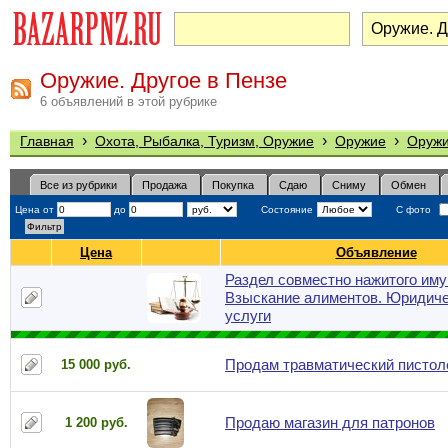
Оружие. Другое в Пензе
6 объявлений в этой рубрике
›
›
›
Главная
Охота, Рыбалка, Туризм, Оружие
Оружие
Оружи
Все из рубрики
Продажа
Покупка
Сдаю
Сниму
Обмен
Цена от
до
Состояние
С фото
Цена
Объявление
Раздел совместно нажитого им
Взыскание алиментов. Юридич
услуги
Продам травматический пистол
15 000 руб.
Продаю магазин для патронов
1 200 руб.