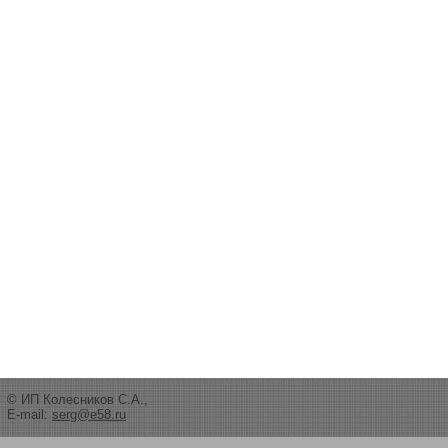
© ИП Колесников С.А.,
E-mail:
serg@e58.ru