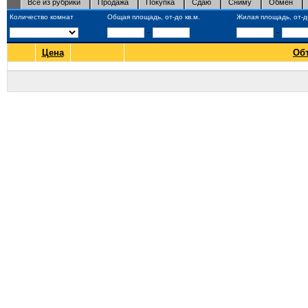
Все из рубрики
Продажа
Покупка
Сдаю
Сниму
Обмен
Количество комнат
Общая площадь, от-до кв.м.
Жилая площадь, от-до
-
-
Цена
Об