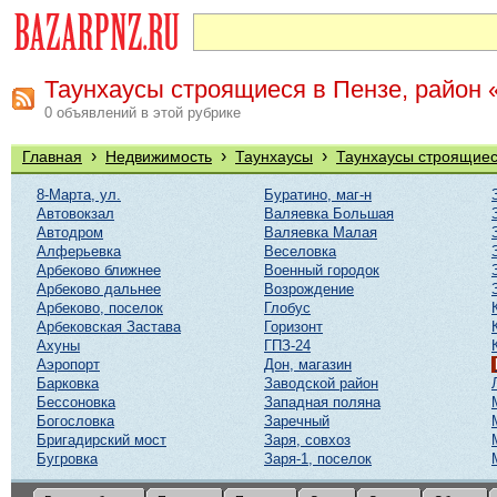
Таунхаусы строящиеся в Пензе, район 
0 объявлений в этой рубрике
›
›
›
Главная
Недвижимость
Таунхаусы
Таунхаусы строящие
8-Марта, ул.
Буратино, маг-н
Автовокзал
Валяевка Большая
Автодром
Валяевка Малая
Алферьевка
Веселовка
Арбеково ближнее
Военный городок
Арбеково дальнее
Возрождение
Арбеково, поселок
Глобус
Арбековская Застава
Горизонт
Ахуны
ГПЗ-24
Аэропорт
Дон, магазин
Барковка
Заводской район
Бессоновка
Западная поляна
Богословка
Заречный
Бригадирский мост
Заря, совхоз
Бугровка
Заря-1, поселок