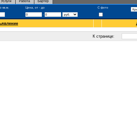
Услуги
Работа
Бартер
 кв.м.
Цена, от - до
С фото
-
ъявление
К странице: