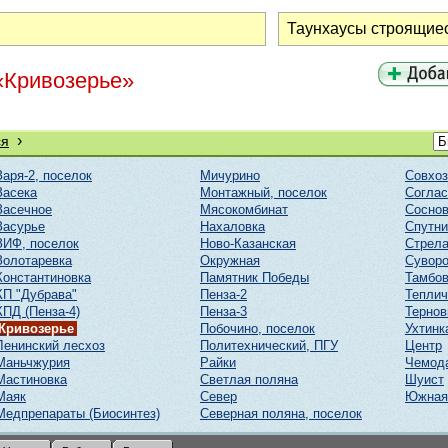
«Кривозерье»
›
ся
Заря-2, поселок
Мичурино
Совхоз
Засека
Монтажный, поселок
Соглас
Засечное
Мясокомбинат
Соснов
Засурье
Нахаловка
Спутни
ЗИФ, поселок
Ново-Казанская
Стрел
Золотаревка
Окружная
Суворо
Константиновка
Памятник Победы
Тамбов
КП "Дубрава"
Пенза-2
Тепли
КПД (Пенза-4)
Пенза-3
Тернов
Кривозерье
Побочино, поселок
Ухтинк
Ленинский лесхоз
Политехнический, ПГУ
Центр
Маньчжурия
Райки
Чемод
Мастиновка
Светлая поляна
Шуист
Маяк
Север
Южная
Медпрепараты (Биосинтез)
Северная поляна, поселок