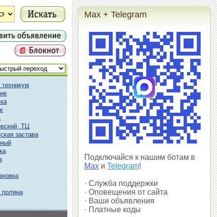
Max + Telegram
 техникум
ие
ка
к
а
вский, ТЦ
ская застава
чный
ка
Подключайся к нашим ботам в
а
Max
и
Telegram
!
ановка
· Служба поддержки
· Оповещения от сайта
 поляна
· Ваши объявления
· Платные коды