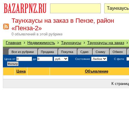
Таунхаусы на заказ в Пензе, район
«Пенза-2»
0 объявлений в этой рубрике
›
›
›
Главная
Недвижимость
Таунхаусы
Таунхаусы на заказ
Все из рубрики
Продажа
Покупка
Сдаю
Сниму
Обмен
Цена от
до
Состояние
С фото
Цена
Объявление
К страни