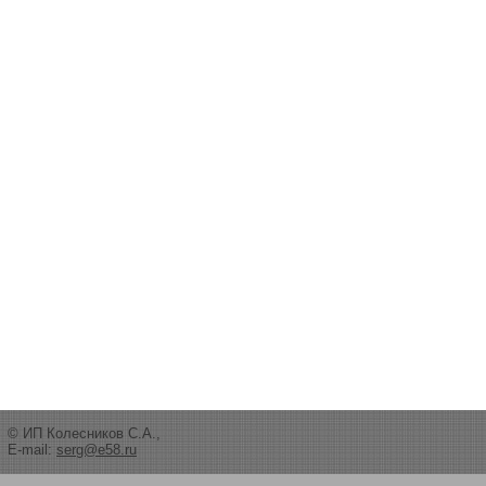
© ИП Колесников С.А.,
E-mail:
serg@e58.ru