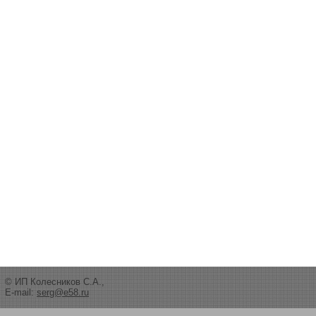
© ИП Колесников С.А.,
E-mail:
serg@e58.ru