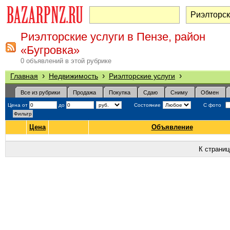
Риэлторские услуги в Пензе, район
«Бугровка»
0 объявлений в этой рубрике
›
›
›
Главная
Недвижимость
Риэлторские услуги
Все из рубрики
Продажа
Покупка
Сдаю
Сниму
Обмен
Цена от
до
Состояние
С фото
Цена
Объявление
К страни