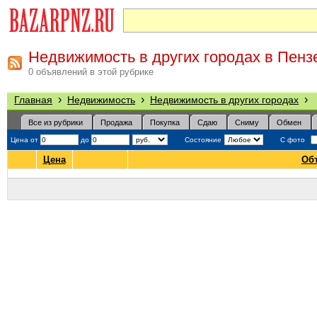
Недвижимость в других городах в Пенз
0 объявлений в этой рубрике
›
›
›
Главная
Недвижимость
Недвижимость в других городах
Все из рубрики
Продажа
Покупка
Сдаю
Сниму
Обмен
Цена от
до
Состояние
С фото
Цена
Об