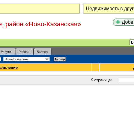
е, район «Ново-Казанская»
Услуги
Работа
Бартер
ъявление
К странице: