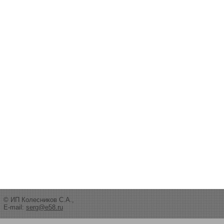
© ИП Колесников С.А.,
E-mail:
serg@e58.ru