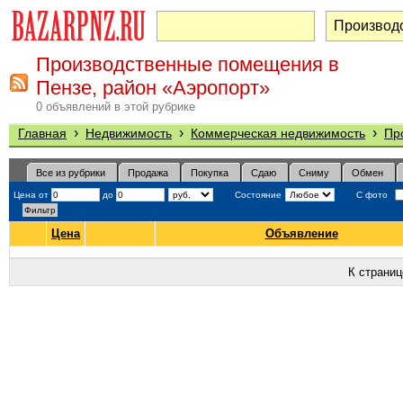
Производственные помещения в
Пензе, район «Аэропорт»
0 объявлений в этой рубрике
›
›
›
Главная
Недвижимость
Коммерческая недвижимость
Пр
Все из рубрики
Продажа
Покупка
Сдаю
Сниму
Обмен
Цена от
до
Состояние
С фото
Цена
Объявление
К страни