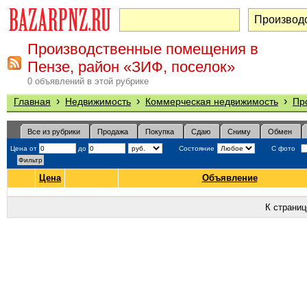
Производственные помещения в
Пензе, район «ЗИФ, поселок»
0 объявлений в этой рубрике
›
›
›
Главная
Недвижимость
Коммерческая недвижимость
Пр
Все из рубрики
Продажа
Покупка
Сдаю
Сниму
Обмен
Цена от
до
Состояние
С фото
Цена
Объявление
К страни