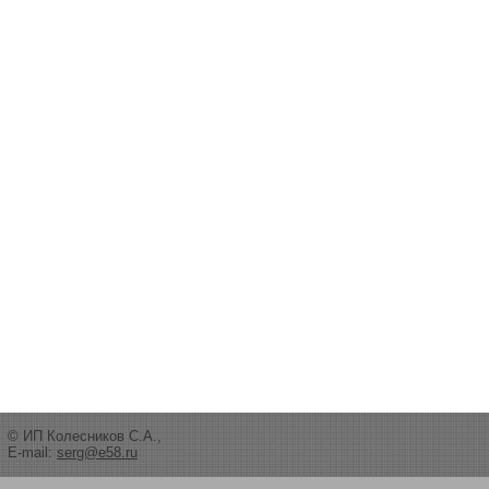
© ИП Колесников С.А.,
E-mail:
serg@e58.ru