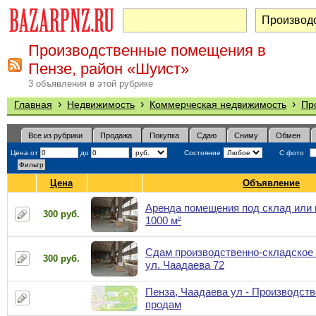
Производственные помещения в
Пензе, район «Шуист»
3 объявления в этой рубрике
›
›
›
Главная
Недвижимость
Коммерческая недвижимость
Пр
Все из рубрики
Продажа
Покупка
Сдаю
Сниму
Обмен
Цена от
до
Состояние
С фото
Цена
Объявление
Аренда помещения под склад или 
300 руб.
1000 м²
Сдам производственно-складское
300 руб.
ул. Чаадаева 72
Пенза, Чаадаева ул - Производст
продам