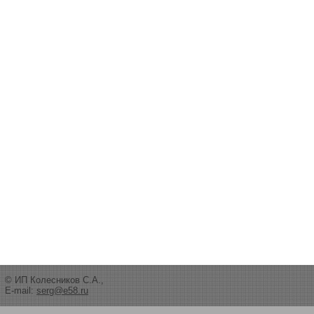
© ИП Колесников С.А.,
E-mail:
serg@e58.ru