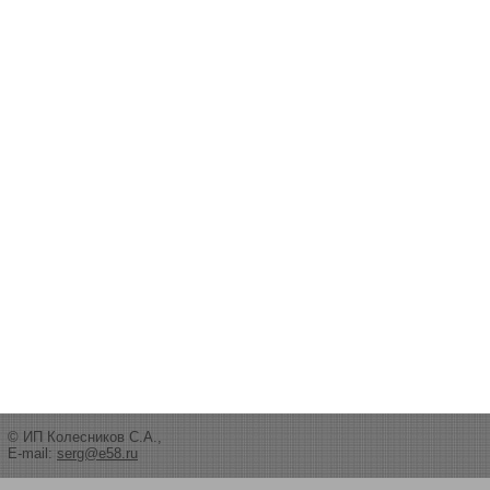
© ИП Колесников С.А.,
E-mail:
serg@e58.ru