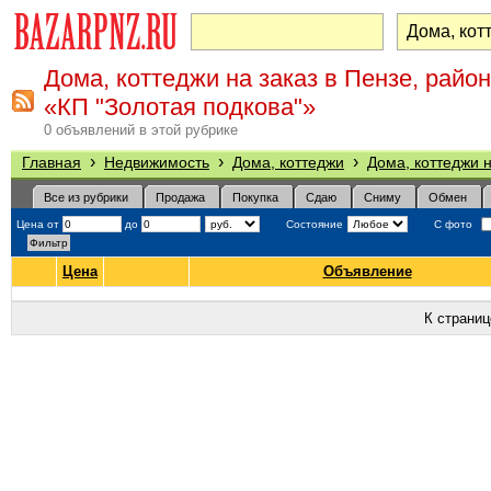
Дома, коттеджи на заказ в Пензе, район
«КП "Золотая подкова"»
0 объявлений в этой рубрике
›
›
›
Главная
Недвижимость
Дома, коттеджи
Дома, коттеджи н
Все из рубрики
Продажа
Покупка
Сдаю
Сниму
Обмен
Цена от
до
Состояние
С фото
Цена
Объявление
К страни