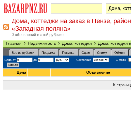
Дома, коттеджи на заказ в Пензе, район
«Западная поляна»
0 объявлений в этой рубрике
›
›
›
Главная
Недвижимость
Дома, коттеджи
Дома, коттеджи н
Все из рубрики
Продажа
Покупка
Сдаю
Сниму
Обмен
Цена от
до
Состояние
С фото
Цена
Объявление
К страни