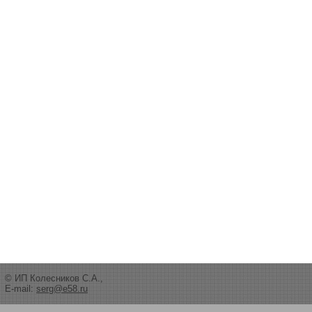
© ИП Колесников С.А.,
E-mail:
serg@e58.ru