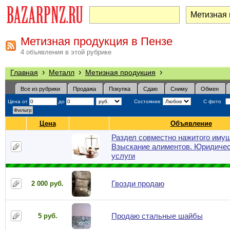
Метизная продукция в Пензе
4 объявления в этой рубрике
›
›
›
Главная
Металл
Метизная продукция
Все из рубрики
Продажа
Покупка
Сдаю
Сниму
Обмен
Цена от
до
Состояние
С фото
Цена
Объявление
Раздел совместно нажитого имущ
Взыскание алиментов. Юридиче
услуги
Гвозди продаю
2 000 руб.
Продаю стальные шайбы
5 руб.