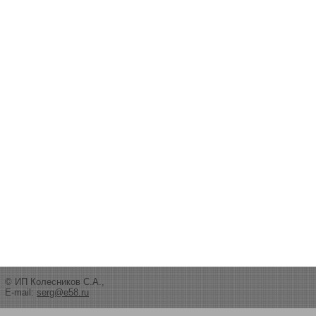
© ИП Колесников С.А.,
E-mail:
serg@e58.ru