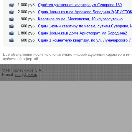
1 000 руб.
Сдаётся ухоженная квартира ул.Суворова 169
2 000 руб.
Сдаю 1комн.кв в бл.Арбеково Бородина 2(АРИСТО
900 руб.
Квартира по ул. Московская, 10 круглосуточно
600 руб.
Сдам 1-комн.квартиру по часам, суткам.Суворова,1
1 800 руб.
Сдаю 1комн.кв,в доме Аристократ. ул.Бородина2
600 руб.
Сдаю 1 комнатную квартиру, по ул. Луначарского 7
Все объявления носят исключительно информационный характер и ни 
публичной офертой.
© ИП Колесников С.А.,
E-mail:
serg@e58.ru