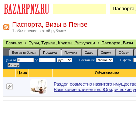
Паспорта, Визы в Пензе
1 объявление в этой рубрике
›
›
Главная
Туры, Туризм, Круизы, Экскурсии
Паспорта, Визы
Все из рубрики
Продажа
Покупка
Сдаю
Сниму
Обмен
Цена от
до
Состояние
С фото
Цена
Объявление
Раздел совместно нажитого имущества
Взыскание алиментов. Юридические у