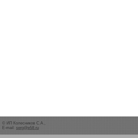
© ИП Колесников С.А.,
E-mail:
serg@e58.ru