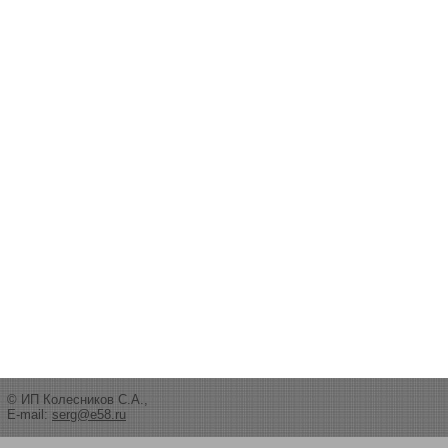
© ИП Колесников С.А.,
E-mail:
serg@e58.ru