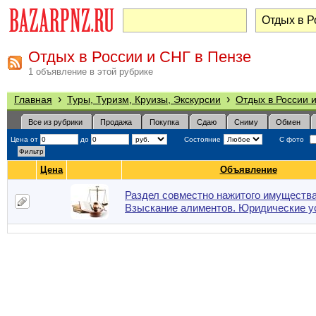
Отдых в России и СНГ в Пензе
1 объявление в этой рубрике
›
›
Главная
Туры, Туризм, Круизы, Экскурсии
Отдых в России 
Все из рубрики
Продажа
Покупка
Сдаю
Сниму
Обмен
Цена от
до
Состояние
С фото
Цена
Объявление
Раздел совместно нажитого имущества
Взыскание алиментов. Юридические у